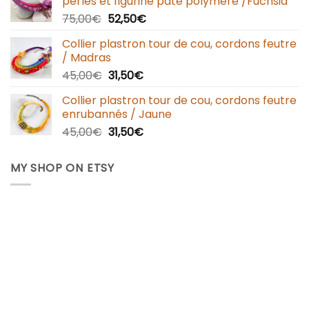
perles et figurine pâte polymère /Fuchsia
75,00
€
52,50
€
Collier plastron tour de cou, cordons feutre
/ Madras
45,00
€
31,50
€
Collier plastron tour de cou, cordons feutre
enrubannés / Jaune
45,00
€
31,50
€
MY SHOP ON ETSY