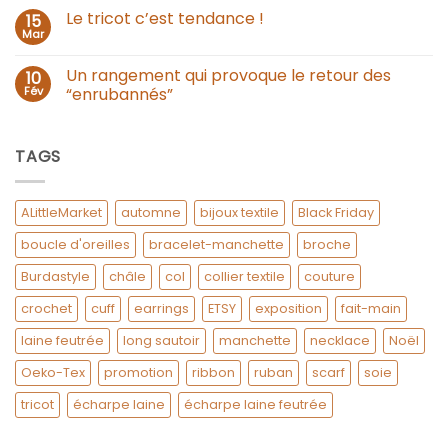
Le tricot c’est tendance !
15
Mar
Un rangement qui provoque le retour des
10
Fév
“enrubannés”
TAGS
ALittleMarket
automne
bijoux textile
Black Friday
boucle d'oreilles
bracelet-manchette
broche
Burdastyle
châle
col
collier textile
couture
crochet
cuff
earrings
ETSY
exposition
fait-main
laine feutrée
long sautoir
manchette
necklace
Noël
Oeko-Tex
promotion
ribbon
ruban
scarf
soie
tricot
écharpe laine
écharpe laine feutrée