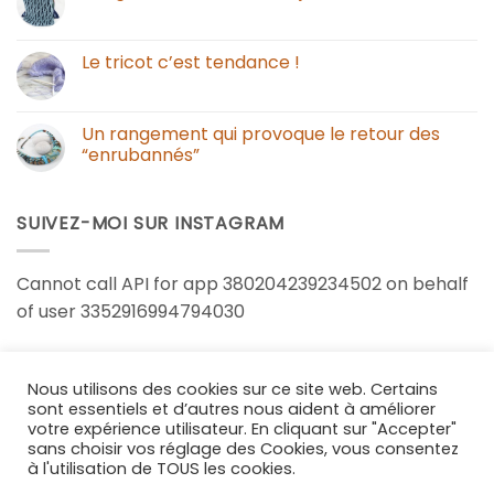
Le tricot c’est tendance !
Un rangement qui provoque le retour des
“enrubannés”
SUIVEZ-MOI SUR INSTAGRAM
Cannot call API for app 380204239234502 on behalf
of user 3352916994794030
Nous utilisons des cookies sur ce site web. Certains
sont essentiels et d’autres nous aident à améliorer
votre expérience utilisateur. En cliquant sur "Accepter"
CONTACT
POLITIQUE DE CONFIDENTIALITÉ
MENTIONS LÉGALES
sans choisir vos réglage des Cookies, vous consentez
Copyright 2026 ©
Dans mon corbillon
à l'utilisation de TOUS les cookies.