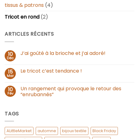
tissus & patrons
(4)
Tricot en rond
(2)
ARTICLES RÉCENTS
J’ai goûté à la brioche et j’ai adoré!
10
Déc
Le tricot c’est tendance !
15
Mar
Un rangement qui provoque le retour des
10
Fév
“enrubannés”
TAGS
ALittleMarket
automne
bijoux textile
Black Friday