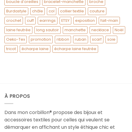
boucle d'oreilles
bracelet-manchette
broche
Burdastyle
châle
col
collier textile
couture
crochet
cuff
earrings
ETSY
exposition
fait-main
laine feutrée
long sautoir
manchette
necklace
Noël
Oeko-Tex
promotion
ribbon
ruban
scarf
soie
tricot
écharpe laine
écharpe laine feutrée
À PROPOS
Dans mon corbillon® propose des bijoux et
accessoires textiles pour celles qui veulent se
démarquer en affichant un style éthique chic et