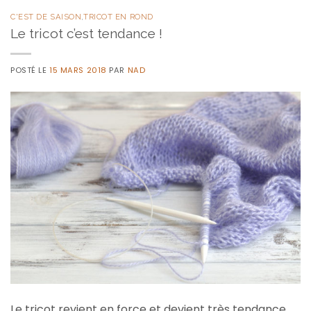
C'EST DE SAISON
,
TRICOT EN ROND
Le tricot c’est tendance !
POSTÉ LE
15 MARS 2018
PAR
NAD
Le tricot revient en force et devient très tendance …