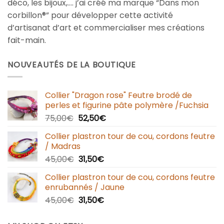
déco, les bijoux,…. j’ai créé ma marque “Dans mon
corbillon®” pour développer cette activité
d’artisanat d’art et commercialiser mes créations
fait-main.
NOUVEAUTÉS DE LA BOUTIQUE
Collier "Dragon rose" Feutre brodé de
perles et figurine pâte polymère /Fuchsia
75,00
€
52,50
€
Collier plastron tour de cou, cordons feutre
/ Madras
45,00
€
31,50
€
Collier plastron tour de cou, cordons feutre
enrubannés / Jaune
45,00
€
31,50
€