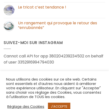
Le tricot c’est tendance !
Un rangement qui provoque le retour des
“enrubannés”
SUIVEZ-MOI SUR INSTAGRAM
Cannot call API for app 380204239234502 on behalf
of user 3352916994794030
Nous utilisons des cookies sur ce site web. Certains
sont essentiels et d’autres nous aident à améliorer
votre expérience utilisateur. En cliquant sur "Accepter"
CONTACT
POLITIQUE DE CONFIDENTIALITÉ
MENTIONS LÉGALES
sans choisir vos réglage des Cookies, vous consentez
Copyright 2026 ©
Dans mon corbillon
à l'utilisation de TOUS les cookies.
Réglage des Cookies
J'ACCEPTE
Bijoux et accessoire textile - Fait main en France