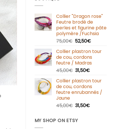
Collier "Dragon rose"
Feutre brodé de
perles et figurine pâte
polymère /Fuchsia
75,00
€
52,50
€
Collier plastron tour
de cou, cordons
feutre / Madras
45,00
€
31,50
€
Collier plastron tour
de cou, cordons
feutre enrubannés /
o
Jaune
45,00
€
31,50
€
MY SHOP ON ETSY