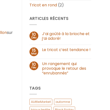
Tricot en rond
(2)
ARTICLES RÉCENTS
llon
sur
J’ai goûté à la brioche et
10
Déc
j’ai adoré!
Le tricot c’est tendance !
15
Mar
Un rangement qui
10
Fév
provoque le retour des
“enrubannés”
TAGS
ALittleMarket
automne
bijoux textile
Black Friday