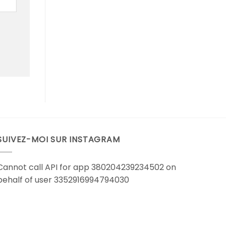
SUIVEZ-MOI SUR INSTAGRAM
Cannot call API for app 380204239234502 on
behalf of user 3352916994794030