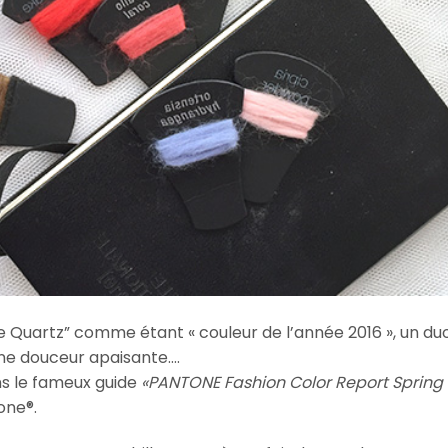
e Quartz” comme étant « couleur de l’année 2016 », un du
ne douceur apaisante….
ns le fameux guide
«PANTONE Fashion Color Report Spring
one®.