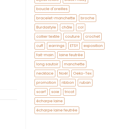
boucle d'oreilles
bracelet-manchette
broche
Burdastyle
châle
col
collier textile
couture
crochet
cuff
earrings
ETSY
exposition
fait-main
laine feutrée
long sautoir
manchette
necklace
Noël
Oeko-Tex
promotion
ribbon
ruban
scarf
soie
tricot
écharpe laine
écharpe laine feutrée