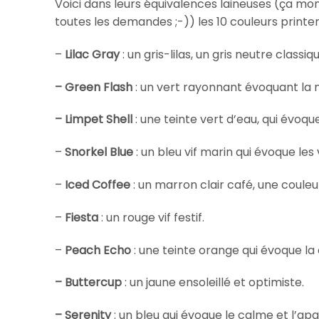
Voici dans leurs équivalences laineuses (ça mon
toutes les demandes ;-)) les 10 couleurs printe
–
Lilac Gray
: un gris-lilas, un gris neutre class
– Green Flash
: un vert rayonnant évoquant la 
– Limpet Shell
: une teinte vert d’eau, qui évoque
–
Snorkel Blue
: un bleu vif marin qui évoque les
–
Iced Coffee
: un marron clair café, une couleu
–
Fiesta
: un rouge vif festif.
–
Peach Echo
: une teinte orange qui évoque la c
– Buttercup
: un jaune ensoleillé et optimiste.
– Serenity
: un bleu qui évoque le calme et l’ap