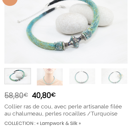
Ajouter
à la
liste
d’envies
58,80
40,80
€
€
Collier ras de cou, avec perle artisanale filée
au chalumeau, perles rocailles /Turquoise
COLLECTION : « Lampwork & Silk »