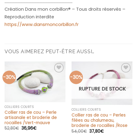
………………………………………………………………..
Création Dans mon corbillon® – Tous droits réservés –
Reproduction interdite
https://www.dansmoncorbillon.fr
VOUS AIMEREZ PEUT-ÊTRE AUSSI…
-30%
-30%
Ajouter
Ajouter
à la liste
à la liste
d’envies
d’envies
RUPTURE DE STOCK
COLLIERS COURTS
COLLIERS COURTS
Collier ras de cou – Perle
Collier ras de cou – Perles
artisanale et broderie de
filées au chalumeau,
rocailles /Vert-mauve
broderie de rocailles /Rose
52,80
€
36,96
€
54,00
€
37,80
€