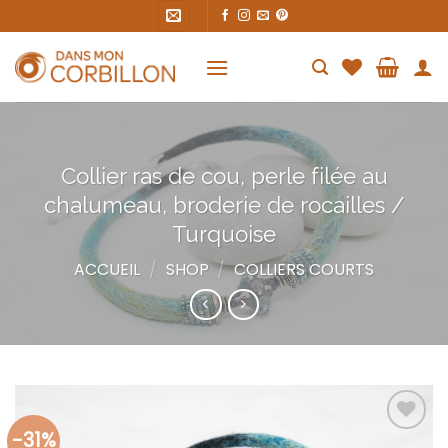
Skip
to
content
Collier ras de cou, perle filée au
chalumeau, broderie de rocailles /
Turquoise
ACCUEIL
/
SHOP
/
COLLIERS COURTS
-31%