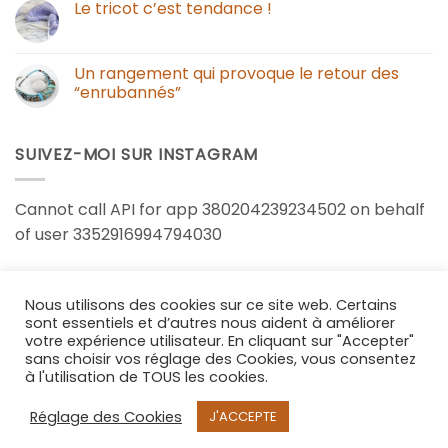
Le tricot c’est tendance !
Un rangement qui provoque le retour des
“enrubannés”
SUIVEZ-MOI SUR INSTAGRAM
Cannot call API for app 380204239234502 on behalf
of user 3352916994794030
Nous utilisons des cookies sur ce site web. Certains
sont essentiels et d’autres nous aident à améliorer
votre expérience utilisateur. En cliquant sur "Accepter"
CONTACT
POLITIQUE DE CONFIDENTIALITÉ
MENTIONS LÉGALES
sans choisir vos réglage des Cookies, vous consentez
Copyright 2026 ©
Dans mon corbillon
à l'utilisation de TOUS les cookies.
Réglage des Cookies
J'ACCEPTE
Bijoux et accessoire textile - Fait main en France
Ignorer