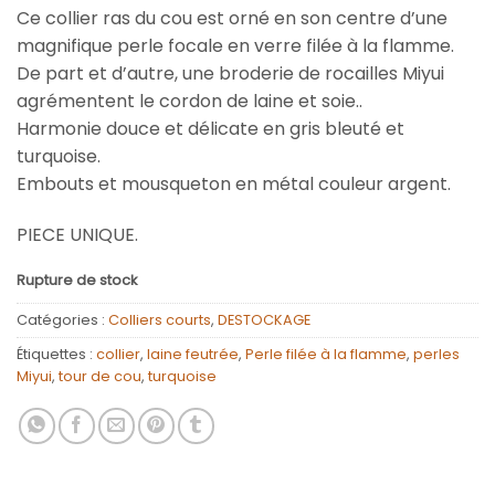
Ce collier ras du cou est orné en son centre d’une
magnifique perle focale en verre filée à la flamme.
De part et d’autre, une broderie de rocailles Miyui
agrémentent le cordon de laine et soie..
Harmonie douce et délicate en gris bleuté et
turquoise.
Embouts et mousqueton en métal couleur argent.
PIECE UNIQUE.
Rupture de stock
Catégories :
Colliers courts
,
DESTOCKAGE
Étiquettes :
collier
,
laine feutrée
,
Perle filée à la flamme
,
perles
Miyui
,
tour de cou
,
turquoise