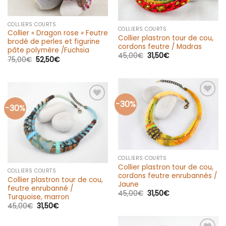
COLLIERS COURTS
COLLIERS COURTS
Collier « Dragon rose » Feutre
Collier plastron tour de cou,
brodé de perles et figurine
cordons feutre / Madras
pâte polymère /Fuchsia
45,00
€
31,50
€
75,00
€
52,50
€
-30%
Ajouter
-30%
Ajouter
à la liste
à la liste
d’envies
d’envies
COLLIERS COURTS
Collier plastron tour de cou,
COLLIERS COURTS
cordons feutre enrubannés /
Collier plastron tour de cou,
Jaune
feutre enrubanné /
45,00
€
31,50
€
Turquoise, marron
45,00
€
31,50
€