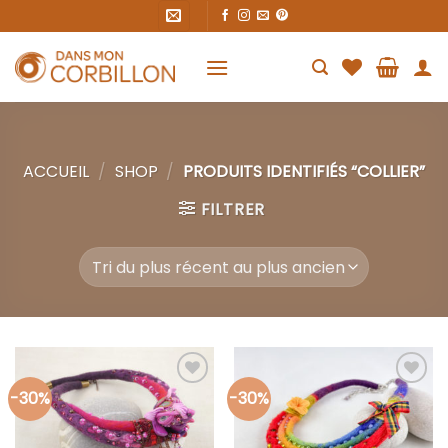
Skip
to
content
ACCUEIL
/
SHOP
/
PRODUITS IDENTIFIÉS “COLLIER”
FILTRER
-30%
-30%
Ajouter
Ajouter
à la liste
à la liste
d’envies
d’envies