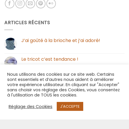
ARTICLES RÉCENTS
J’ai goûté à la brioche et j’ai adoré!
Le tricot c’est tendance !
Nous utilisons des cookies sur ce site web. Certains
Un rangement qui provoque le retour des
sont essentiels et d’autres nous aident à améliorer
“enrubannés”
votre expérience utilisateur. En cliquant sur "Accepter"
sans choisir vos réglage des Cookies, vous consentez
à l'utilisation de TOUS les cookies.
SUIVEZ-MOI SUR INSTAGRAM
Réglage des Cookies
J'ACCEPTE
Cannot call API for app 380204239234502 on behalf
of user 3352916994794030