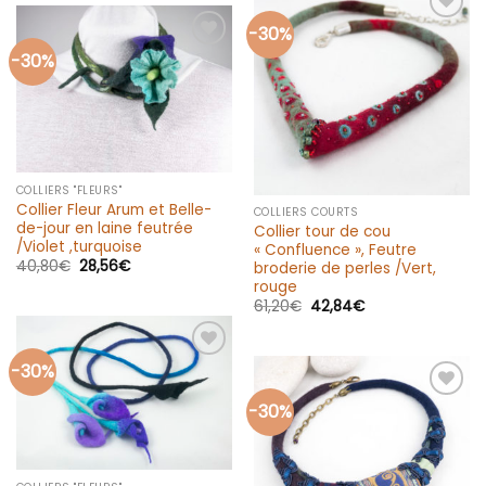
-30%
Ajouter
à la liste
-30%
Ajouter
d’envies
à la liste
d’envies
COLLIERS "FLEURS"
Collier Fleur Arum et Belle-
COLLIERS COURTS
de-jour en laine feutrée
Collier tour de cou
/Violet ,turquoise
« Confluence », Feutre
40,80
€
28,56
€
broderie de perles /Vert,
rouge
61,20
€
42,84
€
-30%
Ajouter
à la liste
d’envies
-30%
Ajouter
à la liste
d’envies