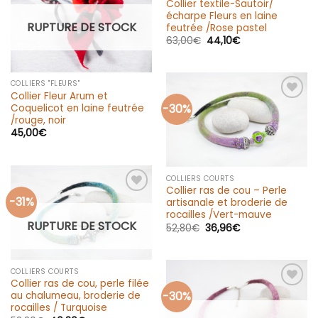
Collier textile-Sautoir/
à la liste
d’envies
écharpe Fleurs en laine
RUPTURE DE STOCK
feutrée /Rose pastel
63,00
€
44,10
€
COLLIERS "FLEURS"
Collier Fleur Arum et
-30%
Coquelicot en laine feutrée
Ajouter
à la liste
/rouge, noir
d’envies
45,00
€
COLLIERS COURTS
Collier ras de cou – Perle
-31%
Ajouter
artisanale et broderie de
à la liste
rocailles /Vert-mauve
d’envies
RUPTURE DE STOCK
52,80
€
36,96
€
COLLIERS COURTS
Collier ras de cou, perle filée
-30%
au chalumeau, broderie de
Ajouter
à la liste
rocailles / Turquoise
d’envies