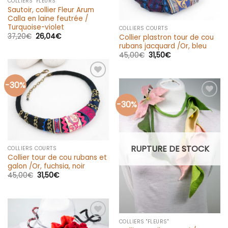
COLLIERS "FLEURS"
Sautoir, collier Fleur Arum
Calla en laine feutrée /
Turquoise-violet
COLLIERS COURTS
37,20
€
26,04
€
Collier plastron tour de cou
rubans jacquard /Or, bleu
45,00
€
31,50
€
-30%
Ajouter
à la liste
d’envies
-30%
Ajouter
à la liste
d’envies
RUPTURE DE STOCK
COLLIERS COURTS
Collier tour de cou rubans et
galon /Or, fuchsia, noir
45,00
€
31,50
€
COLLIERS "FLEURS"
Ajouter