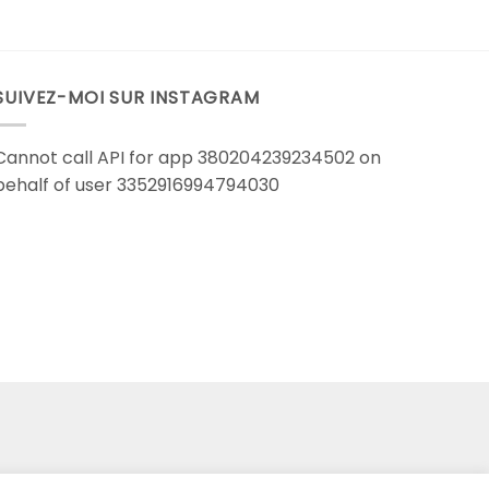
SUIVEZ-MOI SUR INSTAGRAM
Cannot call API for app 380204239234502 on
behalf of user 3352916994794030