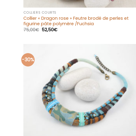
+
COLLIERS COURTS
Collier « Dragon rose » Feutre brodé de perles et
figurine pâte polymère /Fuchsia
75,00
€
52,50
€
-30%
Ajouter
à la liste
d’envies
+