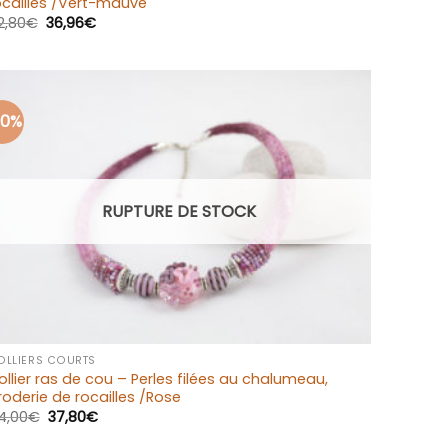
ocailles /Vert-mauve
2,80
€
36,96
€
30%
Ajouter
à la liste
d’envies
RUPTURE DE STOCK
+
OLLIERS COURTS
ollier ras de cou – Perles filées au chalumeau,
roderie de rocailles /Rose
4,00
€
37,80
€