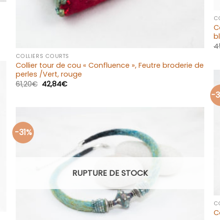
C
C
b
+
4
COLLIERS COURTS
Collier tour de cou « Confluence », Feutre broderie de
perles /Vert, rouge
61,20
€
42,84
€
-
-31%
Ajouter
à la liste
d’envies
RUPTURE DE STOCK
C
C