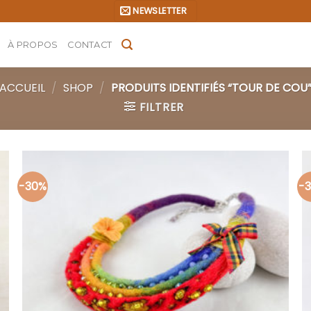
NEWSLETTER
À PROPOS
CONTACT
ACCUEIL
/
SHOP
/
PRODUITS IDENTIFIÉS “TOUR DE COU
FILTRER
-30%
-
Ajouter
à la liste
d’envies