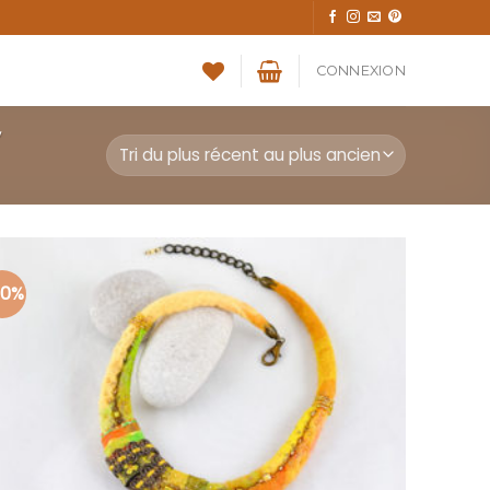
CONNEXION
”
30%
Ajouter
à la liste
d’envies