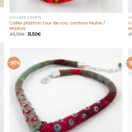
+
COLLIERS COURTS
C
Collier plastron tour de cou, cordons feutre /
C
Madras
e
45,00
€
31,50
€
4
-30%
-
Ajouter
à la liste
d’envies