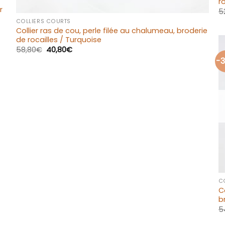
r
+
r
5
COLLIERS COURTS
Collier ras de cou, perle filée au chalumeau, broderie
de rocailles / Turquoise
58,80
€
40,80
€
-
C
C
b
5