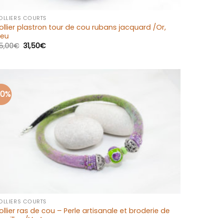
+
OLLIERS COURTS
ollier plastron tour de cou rubans jacquard /Or,
leu
5,00
€
31,50
€
30%
Ajouter
à la liste
d’envies
+
OLLIERS COURTS
ollier ras de cou – Perle artisanale et broderie de