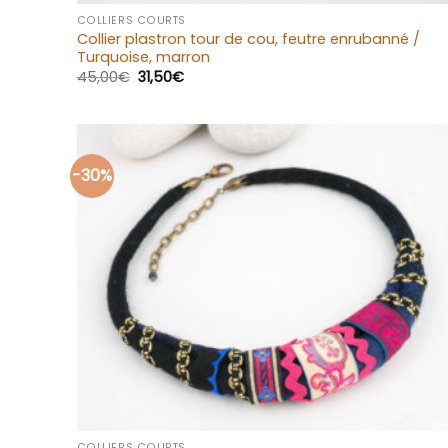
COLLIERS COURTS
Collier plastron tour de cou, feutre enrubanné /
Turquoise, marron
45,00
€
31,50
€
-30%
Ajouter
à la liste
d’envies
+
COLLIERS COURTS