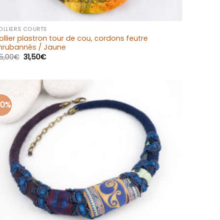
+
OLLIERS COURTS
ollier plastron tour de cou, cordons feutre
nrubannés / Jaune
5,00
€
31,50
€
30%
Ajouter
à la liste
d’envies