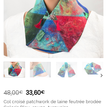
liste
d’envies
48,00
33,60
€
€
Col croisé patchwork de laine feutrée brodée