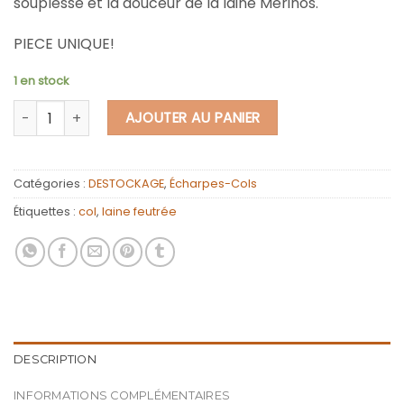
souplesse et la douceur de la laine Mérinos.
PIECE UNIQUE!
1 en stock
quantité de Col croisé patchwork de laine feutrée brodée /B
AJOUTER AU PANIER
Catégories :
DESTOCKAGE
,
Écharpes-Cols
Étiquettes :
col
,
laine feutrée
DESCRIPTION
INFORMATIONS COMPLÉMENTAIRES