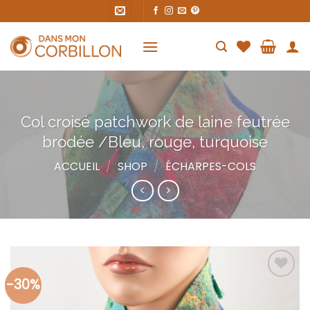
Skip
to
content
Col croisé patchwork de laine feutrée
brodée /Bleu, rouge, turquoise
ACCUEIL
/
SHOP
/
ÉCHARPES-COLS
-30%
Ajouter
à la