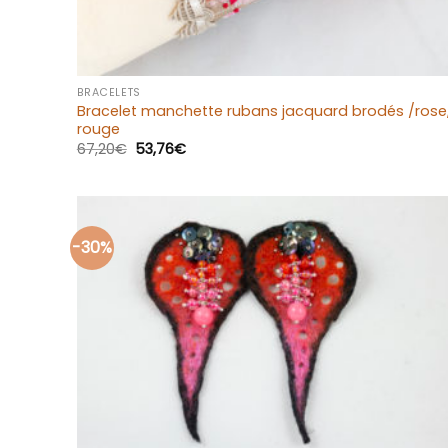
+
BRACELETS
Bracelet manchette rubans jacquard brodés /rose
rouge
67,20
€
53,76
€
-30%
Ajouter
à la liste
d’envies