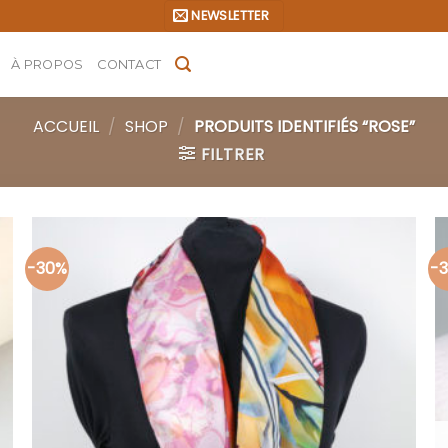
NEWSLETTER
À PROPOS
CONTACT
ACCUEIL
/
SHOP
/
PRODUITS IDENTIFIÉS “ROSE”
FILTRER
-30%
-
Ajouter
à la liste
d’envies