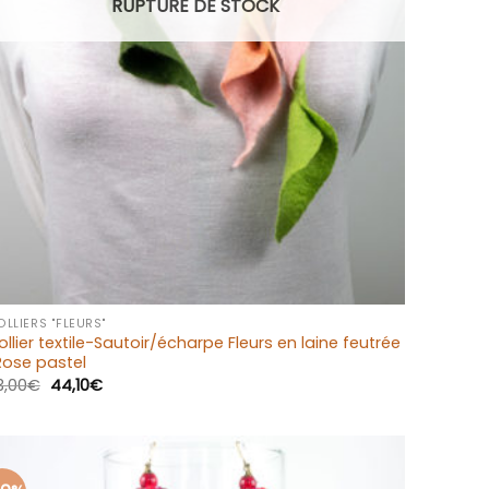
RUPTURE DE STOCK
+
LLIERS "FLEURS"
ollier textile-Sautoir/écharpe Fleurs en laine feutrée
Rose pastel
3,00
€
44,10
€