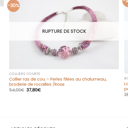
-
-30%
Ajouter
à la liste
d’envies
RUPTURE DE STOCK
+
COLLIERS COURTS
Collier ras de cou – Perles filées au chalumeau,
B
L
broderie de rocailles /Rose
p
54,00
€
37,80
€
2