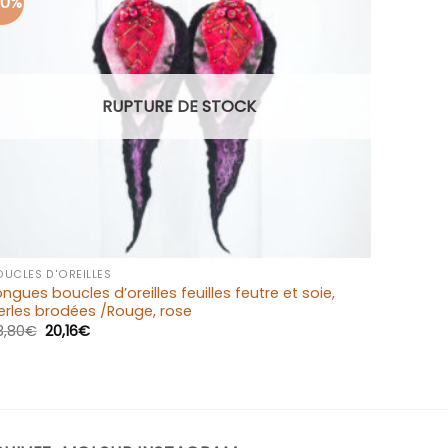
30%
Ajouter
à la liste
d’envies
RUPTURE DE STOCK
+
OUCLES D'OREILLES
ongues boucles d’oreilles feuilles feutre et soie,
erles brodées /Rouge, rose
8,80
€
20,16
€