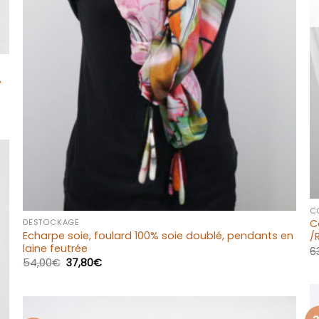
,
+
CO
C
DESTOCKAGE
Echarpe soie, foulard 100% soie doublé, pendants en
/
laine feutrée
6
54,00
€
37,80
€