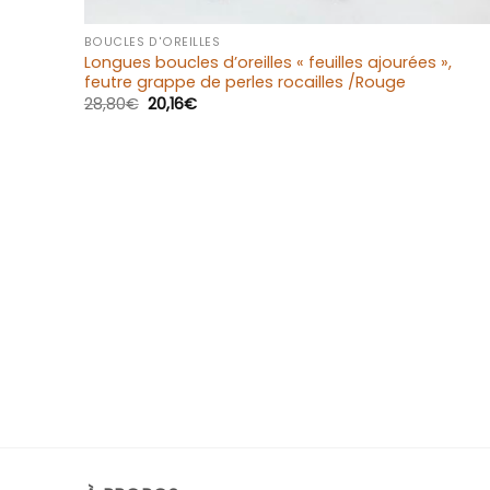
+
BOUCLES D'OREILLES
Longues boucles d’oreilles « feuilles ajourées »,
feutre grappe de perles rocailles /Rouge
28,80
€
20,16
€